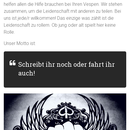
helfen allen die Hilfe brauchen bei Ihren Vespen. Wir stehen
zusammen, um die Leidenschaft mit anderen zu teilen. Bei
uns ist jede/r willkommen! Das einzige was zählt ist die
Leidenschaft zu rollern. Ob jung oder alt spielt hier keine
Rolle.
Unser Motto ist:
Schreibt ihr noch oder fahrt ihr
auch!