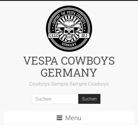
Zum
Inhalt
springen
VESPA COWBOYS
GERMANY
Cowboys Sempre Sempre Cowboys
Menü