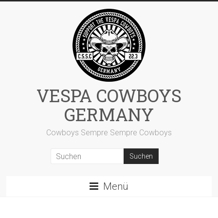
Zum
Inhalt
springen
VESPA COWBOYS
GERMANY
Cowboys Sempre Sempre Cowboys
Menü