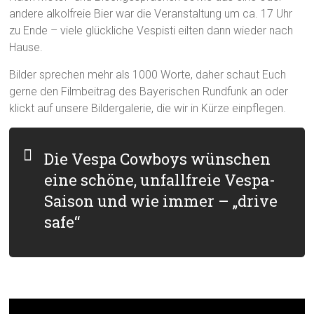
andere alkolfreie Bier war die Veranstaltung um ca. 17 Uhr
zu Ende – viele glückliche Vespisti eilten dann wieder nach
Hause.
Bilder sprechen mehr als 1000 Worte, daher schaut Euch
gerne den Filmbeitrag des Bayerischen Rundfunk an oder
klickt auf unsere Bildergalerie, die wir in Kürze einpflegen.
Die Vespa Cowboys wünschen
eine schöne, unfallfreie Vespa-
Saison und wie immer – „drive
safe“