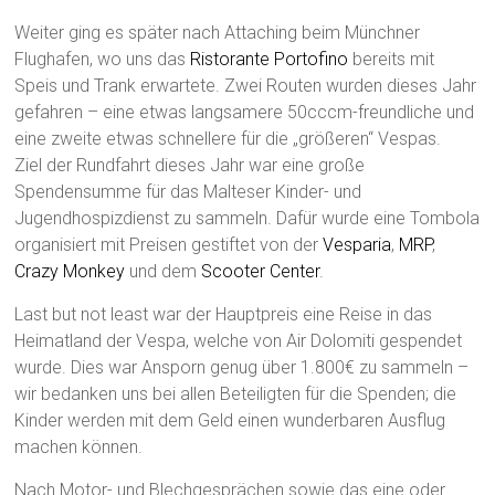
Weiter ging es später nach Attaching beim Münchner
Flughafen, wo uns das
Ristorante Portofino
bereits mit
Speis und Trank erwartete. Zwei Routen wurden dieses Jahr
gefahren – eine etwas langsamere 50cccm-freundliche und
eine zweite etwas schnellere für die „größeren“ Vespas.
Ziel der Rundfahrt dieses Jahr war eine große
Spendensumme für das Malteser Kinder- und
Jugendhospizdienst zu sammeln. Dafür wurde eine Tombola
organisiert mit Preisen gestiftet von der
Vesparia
,
MRP
,
Crazy Monkey
und dem
Scooter Center
.
Last but not least war der Hauptpreis eine Reise in das
Heimatland der Vespa, welche von Air Dolomiti gespendet
wurde. Dies war Ansporn genug über 1.800€ zu sammeln –
wir bedanken uns bei allen Beteiligten für die Spenden; die
Kinder werden mit dem Geld einen wunderbaren Ausflug
machen können.
Nach Motor- und Blechgesprächen sowie das eine oder