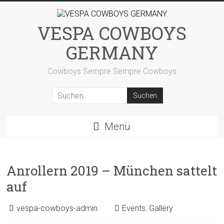
Zum
Inhalt
springen
VESPA COWBOYS
GERMANY
Cowboys Sempre Sempre Cowboys
Menü
Anrollern 2019 – München sattelt
auf
vespa-cowboys-admin
Events
,
Gallery