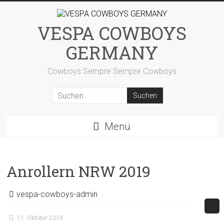
Zum
Inhalt
springen
VESPA COWBOYS
GERMANY
Cowboys Sempre Sempre Cowboys
Menü
Anrollern NRW 2019
vespa-cowboys-admin
11. Oktober 2019