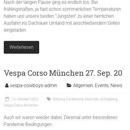
Nach der langen Pause ging es endlich los. Bei
frühlingshaften, ja fast schon sommerlichen Temperaturen
haben uns unsere beiden “Jüngsten” zu einer herrlichen
Ausfahrt ins Dachauer Umland mit anschließendem Grillen
eingeladen.
Weiterlesen
Vespa Corso München 27. Sep. 20
vespa-cowboys-admin
Allgemein
,
Events
,
News
13. Oktober 2020
Stiftung Kinderklinik München Schwabing
,
Vespa Carso München
Auch wir waren wieder dabei. Diesmal unter besonderen
Pandemie Bedingungen.