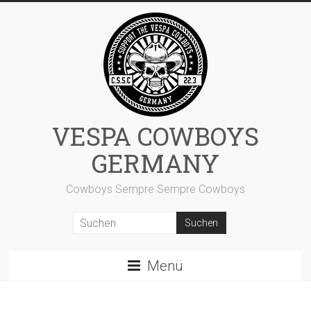
Zum
Inhalt
springen
VESPA COWBOYS
GERMANY
Cowboys Sempre Sempre Cowboys
Menü