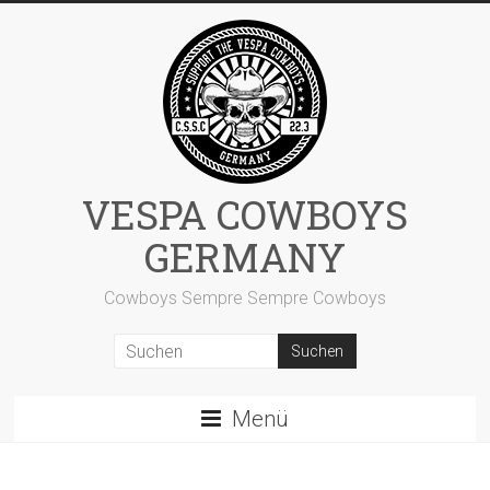
Zum
Inhalt
springen
VESPA COWBOYS
GERMANY
Cowboys Sempre Sempre Cowboys
Menü